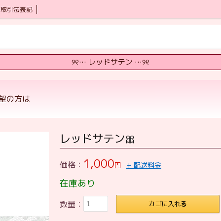
商取引法表記
୨୧… レッドサテン …୨୧
希望の方は
レッドサテン🎀
1,000
価格：
円
+ 配送料金
在庫あり
数量：
カゴに入れる