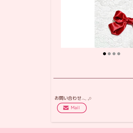
お問い合わせ𓂃 𓈒𓏸
Mail