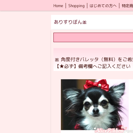
Home
Shopping
はじめての方へ
特定
ありすりぼん🎀
🎀 角度付きバレッタ（無料）をご
【★必ず】備考欄へご記入ください