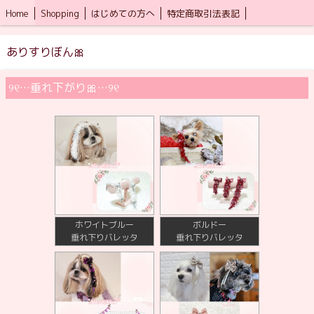
Home
Shopping
はじめての方へ
特定商取引法表記
ありすりぼん🎀
୨୧…垂れ下がり🎀…୨୧
ホワイトブルー
ボルドー
垂れ下りバレッタ
垂れ下りバレッタ