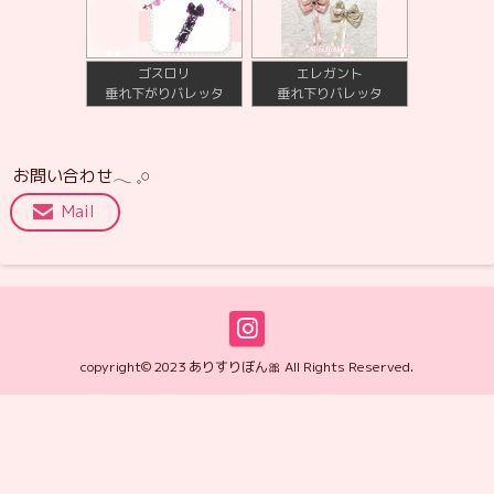
ゴスロリ
エレガント
垂れ下がりバレッタ
垂れ下りバレッタ
お問い合わせ𓂃 𓈒𓏸
Mail
copyright© 2023 ありすりぼん🎀 All Rights Reserved.